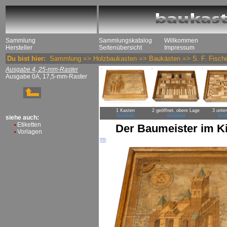
Sammlung
Sammlungskatalog
Willkommen
Hersteller
Seitenübersicht
Impressum
Du bist hier:
Sammlung
=>
Holzbaukasten
=>
Baukästen
=>
S. F. Fisch
Ausgabe 4, 25-mm-Raster
Ausgabe 0A, 17,5-mm-Raster
1 Kasten
2 geöffnet, obere Lage
3 unte
Großbild
Großbild
Groß
siehe auch:
Etiketten
Der Baumeister im K
Vorlagen