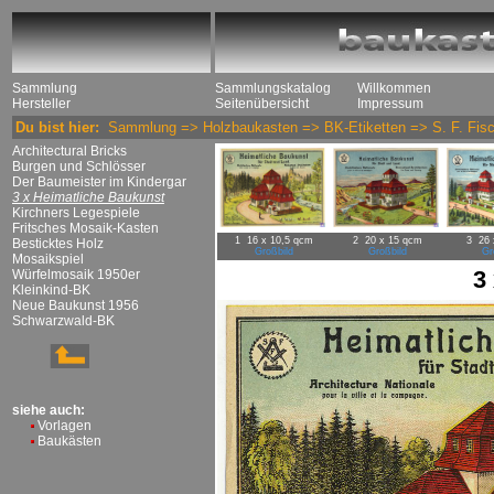
Sammlung
Sammlungskatalog
Willkommen
Hersteller
Seitenübersicht
Impressum
Du bist hier:
Sammlung
=>
Holzbaukasten
=>
BK-Etiketten
=>
S. F. Fis
Architectural Bricks
Burgen und Schlösser
Der Baumeister im Kindergar
3 x Heimatliche Baukunst
Kirchners Legespiele
Fritsches Mosaik-Kasten
1 16 x 10,5 qcm
2 20 x 15 qcm
3 26 
Besticktes Holz
Großbild
Großbild
Gr
Mosaikspiel
3
Würfelmosaik 1950er
Kleinkind-BK
Neue Baukunst 1956
Schwarzwald-BK
siehe auch:
Vorlagen
Baukästen