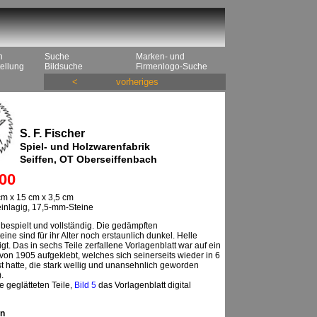
n
Suche
Marken- und
ellung
Bildsuche
Firmenlogo-Suche
<
vorheriges
S. F. Fischer
Spiel- und Holzwarenfabrik
Seiffen, OT Oberseiffenbach
00
m x 15 cm x 3,5 cm
 einlagig, 17,5-mm-Steine
bespielt und vollständig. Die gedämpften
ine sind für ihr Alter noch erstaunlich dunkel. Helle
igt. Das in sechs Teile zerfallene Vorlagenblatt war auf ein
 von 1905 aufgeklebt, welches sich seinerseits wieder in 6
st hatte, die stark wellig und unansehnlich geworden
).
e geglätteten Teile,
Bild 5
das Vorlagenblatt digital
n