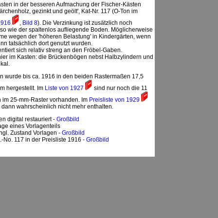
asten in der besseren Aufmachung der Fischer-Kästen
ärchenholz, gezinkt und geölt', Kat-Nr. 117 (O-Ton im
 1916
,
Bild 8
). Die Verzinkung ist zusätzlich noch
nso wie der spaltenlos aufliegende Boden. Möglicherweise
e wegen der 'höheren Belastung' in Kindergärten, wenn
nn tatsächlich dort genutzt wurden.
entiert sich relativ streng an den Fröbel-Gaben.
er im Kasten: die Brückenbögen nebst Halbzylindern und
kal.
n wurde bis ca. 1916 in den beiden Rastermaßen 17,5
 hergestellt. Im
Liste von 1927
sind nur noch die 11
 im 25-mm-Raster vorhanden. Im
Preisliste von 1929
n dann wahrscheinlich nicht mehr enthalten.
n digital restauriert -
Großbild
age eines Vorlagenteils
ngl. Zustand Vorlagen -
Großbild
.-No. 117 in der Preisliste 1916 -
Großbild