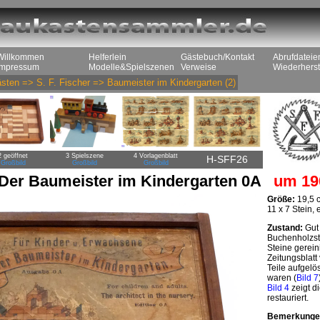
Willkommen
Helferlein
Gästebuch/Kontakt
Abrufdateie
Impressum
Modelle&Spielszenen
Verweise
Wiederherst
sten
=>
S. F. Fischer
=>
Baumeister im Kindergarten
(2)
2 geöffnet
3 Spielszene
4 Vorlagenblatt
H-SFF26
Großbild
Großbild
Großbild
Der Baumeister im Kindergarten 0A
um 19
Größe:
19,5 c
11 x 7 Stein,
Zustand:
Gut 
Buchenholzste
Steine gerein
Zeitungsblatt
Teile aufgelö
waren (
Bild 7
Bild 4
zeigt di
restauriert.
Bemerkunge