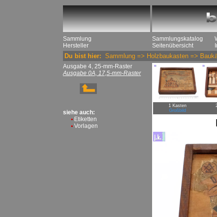
Sammlung
Sammlungskatalog
Hersteller
Seitenübersicht
Du bist hier:
Sammlung
=>
Holzbaukasten
=>
Baukä
Ausgabe 4, 25-mm-Raster
Ausgabe 0A, 17,5-mm-Raster
1 Kasten
Großbild
siehe auch:
Etiketten
Vorlagen