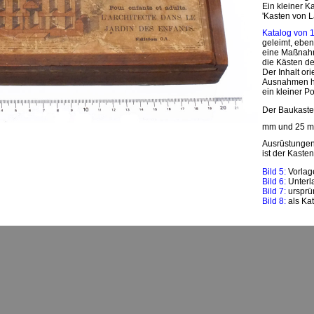
Ein kleiner K
'Kasten von L
Katalog von
geleimt, ebe
eine Maßnahm
die Kästen de
Der Inhalt ori
Ausnahmen hi
ein kleiner Po
Der Baukaste
mm und 25 mm
Ausrüstungen
ist der Kaste
Bild 5:
Vorlage
Bild 6:
Unterl
Bild 7:
ursprü
Bild 8:
als Kat