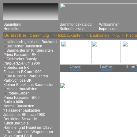
Sammlung
Sammlungskatalog
Willkommen
Hersteller
Seitenübersicht
Impressum
Du bist hier:
Sammlung
=>
Holzbaukasten
=>
Baukästen
=>
S. F. Fisch
Italienisch-gothische Baukunst
Deutscher Baukasten
Baumeister im Kindergarten
Prima Fassaden-BK I
Gothischer Baustyl
Parquetspiel um 1900
1 Kasten
2 geöffnet
3 ...mit
Fröbelscher BK
Großbild
Großbild
Groß
Fassaden-BK um 1900
Die Kunst zu Parquetiren
Park-Schloss-BK
Kleiner Blockhaus Baumeister
Miniaturbaukästen
Fröbel-Gaben
Prima Fassaden-BK II
Boîte à bâtir
Normal Baukasten
ff Fassadenbaukasten
Jubiläums-BK nach 1900
Der kleine Schwede
Kunst und Spiel
Hammer und Nagel um 1920
Der praktische Wagenbauer
Volks-Kunst-BK II