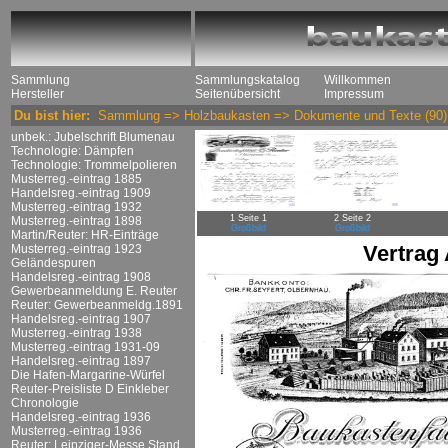
Sammlung
Sammlungskatalog
Willkommen
Hersteller
Seitenübersicht
Impressum
Du bist hier:
Sammlung
=>
Holzbaukasten
=>
Dokumente und Texte
(90)
unbek.: Jubelschrift Blumenau
Technologie: Dämpfen
Technologie: Trommelpolieren
Musterreg.-eintrag 1885
Handelsreg.-eintrag 1909
Musterreg.-eintrag 1932
1 Seite 1
2 Seite 2
Musterreg.-eintrag 1898
Großbild
Großbild
Martin/Reuter: HR-Einträge
Vertrag
Musterreg.-eintrag 1923
Geländespuren
Handelsreg.-eintrag 1908
Gewerbeanmeldung E. Reuter
Reuter: Gewerbeanmeldg.1891
Handelsreg.-eintrag 1907
Musterreg.-eintrag 1938
Musterreg.-eintrag 1931-09
Handelsreg.-eintrag 1897
Die Hafen-Margarine-Würfel
Reuter-Preisliste D Einkleber
Chronologie
Handelsreg.-eintrag 1936
Musterreg.-eintrag 1936
Reuter: Leipziger-Messe Stand