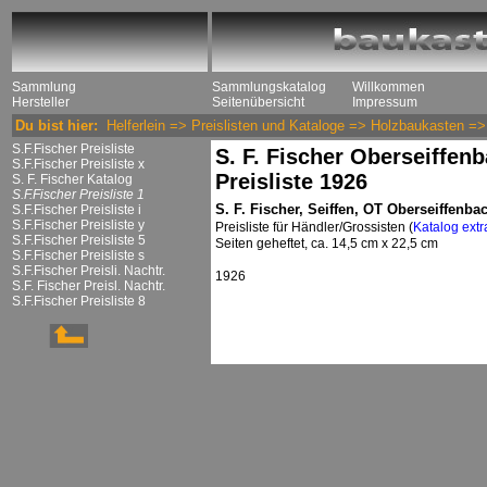
Sammlung
Sammlungskatalog
Willkommen
Hersteller
Seitenübersicht
Impressum
Du bist hier:
Helferlein
=>
Preislisten und Kataloge
=>
Holzbaukasten
=
S.F.Fischer Preisliste
S. F. Fischer Oberseiffen
S.F.Fischer Preisliste x
Preisliste 1926
S. F. Fischer Katalog
S.F.Fischer Preisliste 1
S. F. Fischer, Seiffen, OT Oberseiffenba
S.F.Fischer Preisliste i
S.F.Fischer Preisliste y
Preisliste für Händler/Grossisten (
Katalog extr
S.F.Fischer Preisliste 5
Seiten geheftet, ca. 14,5 cm x 22,5 cm
S.F.Fischer Preisliste s
S.F.Fischer Preisli. Nachtr.
1926
S.F. Fischer Preisl. Nachtr.
S.F.Fischer Preisliste 8