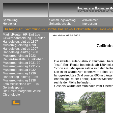
Sammlung
Sammlungskatalog
Willkommen
Hersteller
Seitenübersicht
Impressum
Du bist hier:
Sammlung
=>
Holzbaukasten
=>
Dokumente und Texte
=>
Martin/Reuter: HR-Einträge
aktualisiert: 01.01.2002
Gewerbeanmeldung E. Reuter
Handelsreg.-eintrag 1897
Musterreg.-eintrag 1898
Gelände
Handelsreg.-eintrag 1907
Handelsreg.-eintrag 1908
Musterreg.-eintrag 1923
Reuter-Preisliste D Einkleber
Die zweite Reuter-Fabrik in Blumenau bef
Musterreg.-eintrag 1931-10
'Insel'. Emil Reuter betrieb sie ab 1884 
Musterreg.-eintrag 1931-09
Schon ein Jahr später setzte sich der Tei
Musterreg.-eintrag 1932
Die 'Insel' wurde zum einem vom Flöha-Bo
Musterreg.-eintrag 1936
langgestrecktes Oval von ca. 600 m Länge 
Handelsreg.-eintrag 1936
ehemalige Reuter-Fabrik), Dietels Wiesen
Musterreg.-eintrag 1938
rechts der Flöha befanden.
Foto Messestand um 1970
Gespeist wurde der Mühlbach vom 'Oberen 
Geländespuren
Die Hafen-Margarine-Würfel
Chronologie