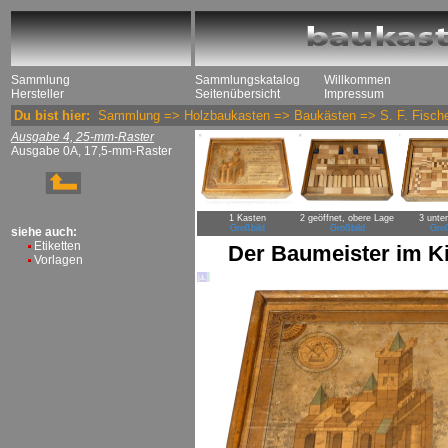
Sammlung
Sammlungskatalog
Willkommen
Hersteller
Seitenübersicht
Impressum
Du bist hier:
Sammlung
=>
Holzbaukasten
=>
Baukästen
=>
S. F. Fisch
Ausgabe 4, 25-mm-Raster
Ausgabe 0A, 17,5-mm-Raster
1 Kasten
2 geöffnet, obere Lage
3 unte
Großbild
Großbild
Groß
siehe auch:
Etiketten
Der Baumeister im K
Vorlagen