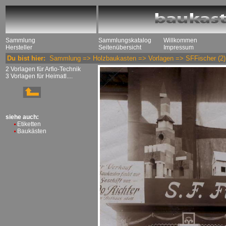
Sammlung
Sammlungskatalog
Willkommen
Hersteller
Seitenübersicht
Impressum
Du bist hier:
Sammlung
=>
Holzbaukasten
=>
Vorlagen
=>
SFFischer
(2)
2 Vorlagen für Arfio-Technik
3 Vorlagen für Heimatl....
siehe auch:
Etiketten
Baukästen