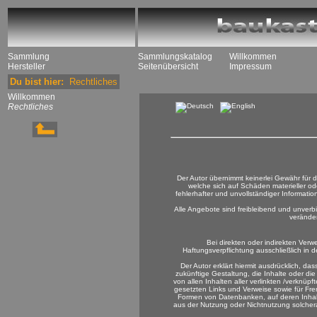
Sammlung
Sammlungskatalog
Willkommen
Hersteller
Seitenübersicht
Impressum
Du bist hier:
Rechtliches
Willkommen
Rechtliches
Der Autor übernimmt keinerlei Gewähr für di
welche sich auf Schäden materieller od
fehlerhafter und unvollständiger Informati
Alle Angebote sind freibleibend und unverb
veränder
Bei direkten oder indirekten Ver
Haftungsverpflichtung ausschließlich in 
Der Autor erklärt hiermit ausdrücklich, d
zukünftige Gestaltung, die Inhalte oder die 
von allen Inhalten aller verlinkten /verknüp
gesetzten Links und Verweise sowie für Fre
Formen von Datenbanken, auf deren Inhalt e
aus der Nutzung oder Nichtnutzung solcherar