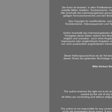
Der Autor ist bestrebt, in allen Publikati
erstellte Bilder, Grafiken, Tondokumente,
Alle innerhalb des Internetangebotes gena
gültigen Kennzeichenrechts und den Besit
Das Copyright für veröffentlichte, vom
Tondokumente, Videosequenzen und Texte
Sofern innerhalb des Internetangebotes di
Preisgabe dieser Daten seitens des Nutze
möglich und zumutbar - auch ohne Angab
Impressums oder vergleichbarer Angaben ve
von nicht ausdrücklich angeforderten Infor
Dieser Haftungsausschluss ist als Teil d
dieses Textes der geltenden Rechtslage ni
Bitte
klicken
Sie
The author reserves the right not to be re
caused by the use of any in
All offers are not-binding and without oblig
The author is not responsible for any content
of his site fromviewing those pages. If an