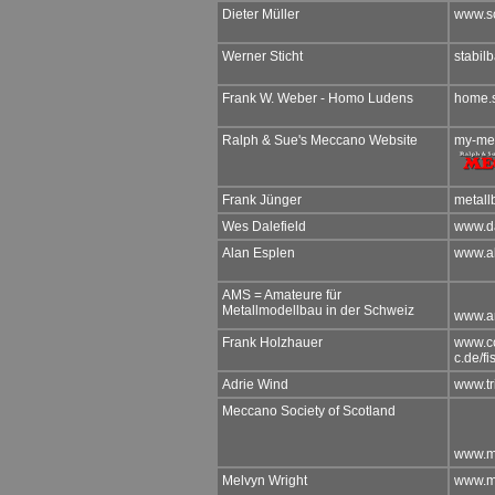
Dieter Müller
www.sc
Werner Sticht
stabil
Frank W. Weber - Homo Ludens
home.s
Ralph & Sue's Meccano Website
my-mec
Frank Jünger
metal
Wes Dalefield
www.da
Alan Esplen
www.a
AMS = Amateure für
Metallmodellbau in der Schweiz
www.a
Frank Holzhauer
www.c
c.de/f
Adrie Wind
www.tr
Meccano Society of Scotland
www.m
Melvyn Wright
www.m