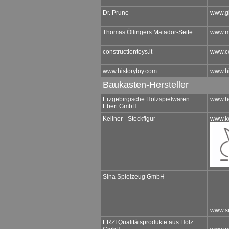
Dr. Prune
www.g
Thomas Öllingers Matador-Seite
www.mu
constructiontoys.it
www.co
www.historytoy.com
www.hi
Baukasten-Hersteller
Erzgebirgische Holzspielwaren
www.ho
Ebert GmbH
Kellner - Steckfigur
www.ke
Sina Spielzeug GmbH
www.si
ERZI Qualitätsprodukte aus Holz