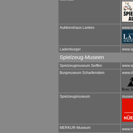
Auktionshaus Lankes
www.la
Ladenburger
www.sp
Spielzeug-Museen
Spielzeugmuseum Seiffen
www.s
Burgmuseum Scharfenstein
www.di
Spielzeugmuseum
musee
MERKUR-Museum
www.m