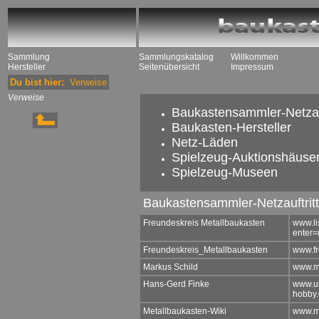
Sammlung
Sammlungskatalog
Willkommen
Hersteller
Seitenübersicht
Impressum
Du bist hier:
Verweise
Verweise
Baukastensammler-Netzauf
Baukasten-Hersteller
Netz-Läden
Spielzeug-Auktionshäuse
Spielzeug-Museen
Baukastensammler-Netzauftritt
Freundeskreis Metallbaukasten
www.lis
enter=
Freundeskreis_Metallbaukasten
www.fr
Markus Schild
www.m
Hans-Gerd Finke
www.u
hobby.
Metallbaukasten-Wiki
www.me