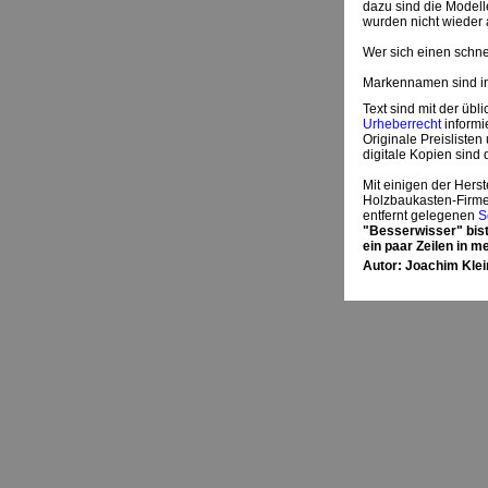
dazu sind die Modell
wurden nicht wiede
Wer sich einen schnel
Markennamen sind in
Text sind mit der üb
Urheberrecht
informi
Originale Preisliste
digitale Kopien sind 
Mit einigen der Hers
Holzbaukasten-Firmen
entfernt gelegenen
S
"Besserwisser" bis
ein paar Zeilen in m
Autor: Joachim Kl