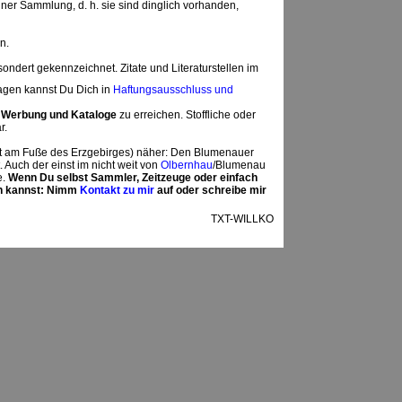
ner Sammlung, d. h. sie sind dinglich vorhanden,
n.
ert gekennzeichnet. Zitate und Literaturstellen im
ragen kannst Du Dich in
Haftungsausschluss und
> Werbung und Kataloge
zu erreichen. Stoffliche oder
r.
egt am Fuße des Erzgebirges) näher: Den Blumenauer
 Auch der einst im nicht weit von
Olbernhau
/Blumenau
e.
Wenn Du selbst Sammler, Zeitzeuge oder einfach
en kannst: Nimm
Kontakt zu mir
auf oder schreibe mir
TXT-WILLKO