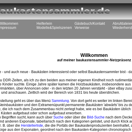
Willkommen
Helferlein
Gästebuch/Kontakt
Abrufdateie
Impressum
Modelle&Spielszenen
Verweise
Wiederherst
Willkommen
auf meiner baukastensammler-Netzpräsenz
 - und auch neue - Baukästen interessierst oder selbst Baukastensammler bist - dan
u DDR-Zeiten, als ich zu den beiden aus meiner eigenen Kindheit noch rudimentä
ne Kinder suchte. Einige Jahre später kamen die Holzbaukästen, insbesondere a
elmärkten, über Annoncen oder - in den letzten 20 Jahren verstärkt - über eBay z
n und anschauen. Zeitlich wird der Bereich von 1831 bis heute überstrichen.
usstellung geht es über das Menü
Sammlung
. Von dort geht es weiter im linken Ber
Steinbaukästen
und den Extramenüpunkt
permanente Baukästen
'abwärts' bis zu 
, die ich nach dem Zusammenbau nicht zerlegt habe, wie es bei Baukästen üblich i
n Kästen aufgebaut oder schon aufgebaut erworben.
 Begriffen sucht, kann auch über
Suche
oder über die
Bild-Suche
nach dem Deckel
nd anderen Exponate, tabellarisch nach den Kategorien gelistet, und durch Klick 
. B. über die
Herstellerliste
, die die Portäts der Baukastenproduzenten beinhalte
bige aus den Exponaten, geordnet nach den Baukasten-Kategorien chronologisch o