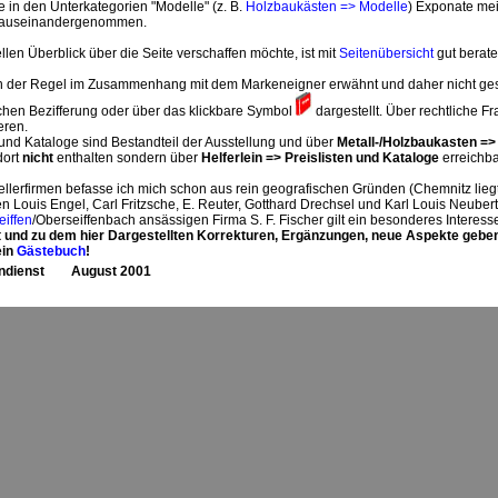
e in den Unterkategorien "Modelle" (z. B.
Holzbaukästen => Modelle
) Exponate mei
r auseinandergenommen.
len Überblick über die Seite verschaffen möchte, ist mit
Seitenübersicht
gut berate
 der Regel im Zusammenhang mit dem Markeneigner erwähnt und daher nicht gesond
lichen Bezifferung oder über das klickbare Symbol
dargestellt. Über rechtliche F
eren.
n und Kataloge sind Bestandteil der Ausstellung und über
Metall-/Holzbaukasten =
dort
nicht
enthalten sondern über
Helferlein => Preislisten und Kataloge
erreichba
tellerfirmen befasse ich mich schon aus rein geografischen Gründen (Chemnitz li
 Louis Engel, Carl Fritzsche, E. Reuter, Gotthard Drechsel und Karl Louis Neubert.
eiffen
/Oberseiffenbach ansässigen Firma S. F. Fischer gilt ein besonderes Interess
t und zu dem hier Dargestellten Korrekturen, Ergänzungen, neue Aspekte geb
ein
Gästebuch
!
eindienst August 2001