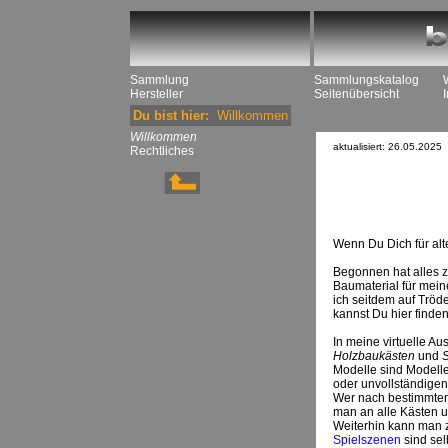
Sammlung
Sammlungskatalog
Hersteller
Seitenübersicht
Du bist hier:
Willkommen
Willkommen
aktualisiert: 26.05.2025
Rechtliches
Wenn Du Dich für alte
Begonnen hat alles z
Baumaterial für mei
ich seitdem auf Tröd
kannst Du hier finde
In meine virtuelle A
Holzbaukästen
und
Modelle sind Modelle
oder unvollständige
Wer nach bestimmten
man an alle Kästen u
Weiterhin kann man z
Spielszenen
sind sel