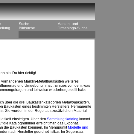
n
Suche
Marken- und
ellung
Bildsuche
Firmenlogo-Suche
n bist Du hier richtig!
r vorhandenen Märklin-Metallbaukästen weiteres
us Blumenau und Umgebung hinzu. Einiges von dem, was
usammengetragen und teilweise wiederhergestellt habe,
eich über die drei Baukastenkategorien
Metallbaukästen
,
den Baukästen eines bestimmten Herstellers. Permanente
st. Sie wurden in der Regel aus zusätzlichen Material
etikett einsteigen. Über den
Sammlungskatalog
kommt
auf die Katalognummer erreicht man das Exponat.
t, an die Baukästen kommen. Im Menüpunkt
Modelle und
der nach Hersteller geordnet listbar. Im Gegensatz