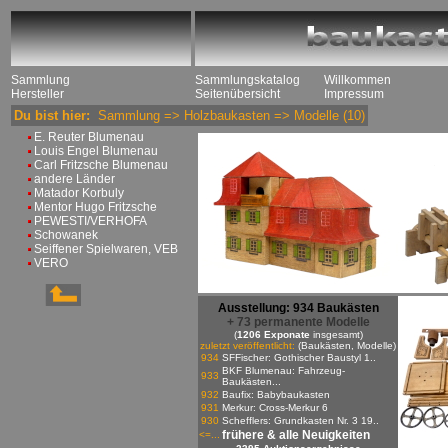
Sammlung
Sammlungskatalog
Willkommen
Hersteller
Seitenübersicht
Impressum
Du bist hier:
Sammlung
=>
Holzbaukasten
=>
Modelle
(10)
E. Reuter Blumenau
Louis Engel Blumenau
Carl Fritzsche Blumenau
andere Länder
Matador Korbuly
Mentor Hugo Fritzsche
PEWESTI/VERHOFA
Schowanek
Seiffener Spielwaren, VEB
VERO
Ausstellung: 934 Baukästen
+ 73 permanente Modelle
(
1206 Exponate
insgesamt)
zuletzt veröffentlicht:
(Baukästen, Modelle)
934
SFFischer: Gothischer Baustyl 1..
BKF Blumenau: Fahrzeug-
933
Baukästen...
932
Baufix: Babybaukasten
931
Merkur: Cross-Merkur 6
930
Schefflers: Grundkasten Nr. 3 19..
frühere & alle Neuigkeiten
<=...