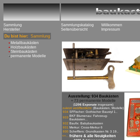
Sammlung
Sammlungskatalog
Willkommen
Hersteller
Seitenübersicht
Impressum
Du bist hier:
Sammlung
Metallbaukästen
Holzbaukästen
Steinbaukästen
permanente Modelle
Ausstellung: 934 Baukästen
+ 73 permanente Modelle
(
1206 Exponate
insgesamt)
zuletzt veröffentlicht:
(Baukästen, Modelle)
934
SFFischer: Gothischer Baustyl 1..
BKF Blumenau: Fahrzeug-
933
Baukästen...
932
Baufix: Babybaukasten
931
Merkur: Cross-Merkur 6
930
Schefflers: Grundkasten Nr. 3 19..
frühere & alle Neuigkeiten
<=...